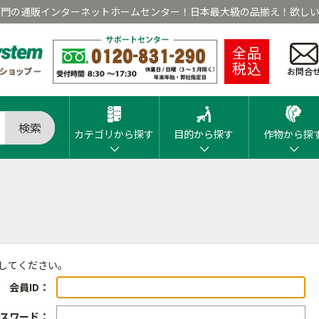
専門の通販インターネットホームセンター！日本最大級の品揃え！欲しい
全品
税込
お問合
検索
カテゴリから探す
目的から探す
作物から探
ンしてください。
会員ID：
スワード：