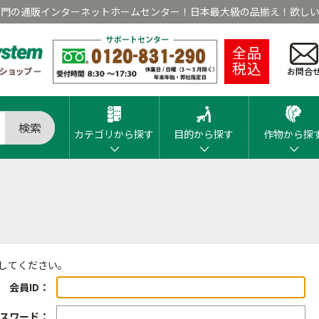
専門の通販インターネットホームセンター！日本最大級の品揃え！欲しい
全品
税込
お問合
検索
カテゴリから探す
目的から探す
作物から探
ンしてください。
会員ID：
スワード：