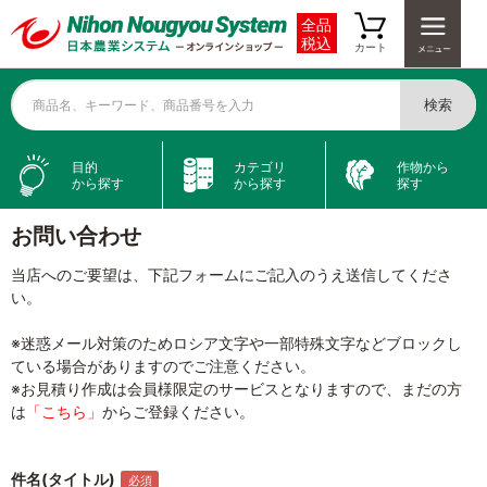
全品
税込
カート
検索
商品名、キーワード、商品番号を入力
目的
カテゴリ
作物から
から探す
から探す
探す
お問い合わせ
当店へのご要望は、下記フォームにご記入のうえ送信してくださ
い。
※迷惑メール対策のためロシア文字や一部特殊文字などブロックし
ている場合がありますのでご注意ください。
※お見積り作成は会員様限定のサービスとなりますので、まだの方
は
「こちら」
からご登録ください。
件名(タイトル)