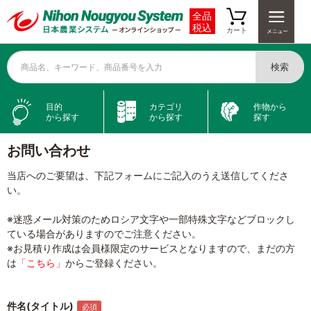
全品
税込
カート
検索
商品名、キーワード、商品番号を入力
目的
カテゴリ
作物から
から探す
から探す
探す
お問い合わせ
当店へのご要望は、下記フォームにご記入のうえ送信してくださ
い。
※迷惑メール対策のためロシア文字や一部特殊文字などブロックし
ている場合がありますのでご注意ください。
※お見積り作成は会員様限定のサービスとなりますので、まだの方
は
「こちら」
からご登録ください。
件名(タイトル)