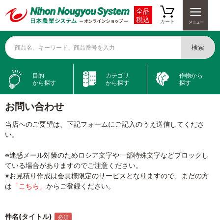
全品
税込
カート
検索
商品名、キーワード、商品番号を入力
目的
カテゴリ
作物から
から探す
から探す
探す
お問い合わせ
当店へのご要望は、下記フォームにご記入のうえ送信してくださ
い。
※迷惑メール対策のためロシア文字や一部特殊文字などブロックし
ている場合がありますのでご注意ください。
※お見積り作成は会員様限定のサービスとなりますので、まだの方
は
「こちら」
からご登録ください。
件名(タイトル)