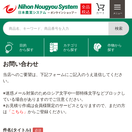
全品
税込
カート
検索
商品名、キーワード、商品番号を入力
目的
カテゴリ
作物から
から探す
から探す
探す
お問い合わせ
当店へのご要望は、下記フォームにご記入のうえ送信してくださ
い。
※迷惑メール対策のためロシア文字や一部特殊文字などブロックし
ている場合がありますのでご注意ください。
※お見積り作成は会員様限定のサービスとなりますので、まだの方
は
「こちら」
からご登録ください。
件名(タイトル)