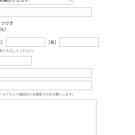
まつづき
DL）
姓］
［名］
角で入力してください）
ールアドレス確認のため再度入力をお願いします)