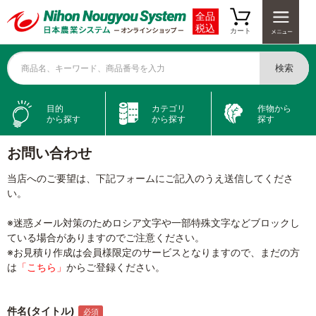
全品
税込
カート
検索
商品名、キーワード、商品番号を入力
目的
カテゴリ
作物から
から探す
から探す
探す
お問い合わせ
当店へのご要望は、下記フォームにご記入のうえ送信してくださ
い。
※迷惑メール対策のためロシア文字や一部特殊文字などブロックし
ている場合がありますのでご注意ください。
※お見積り作成は会員様限定のサービスとなりますので、まだの方
は
「こちら」
からご登録ください。
件名(タイトル)