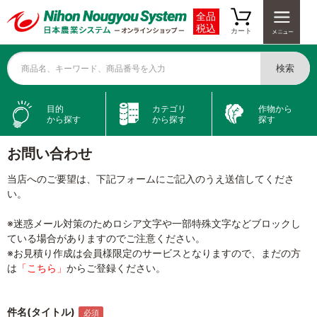
全品
税込
カート
検索
商品名、キーワード、商品番号を入力
目的
カテゴリ
作物から
から探す
から探す
探す
お問い合わせ
当店へのご要望は、下記フォームにご記入のうえ送信してくださ
い。
※迷惑メール対策のためロシア文字や一部特殊文字などブロックし
ている場合がありますのでご注意ください。
※お見積り作成は会員様限定のサービスとなりますので、まだの方
は
「こちら」
からご登録ください。
件名(タイトル)