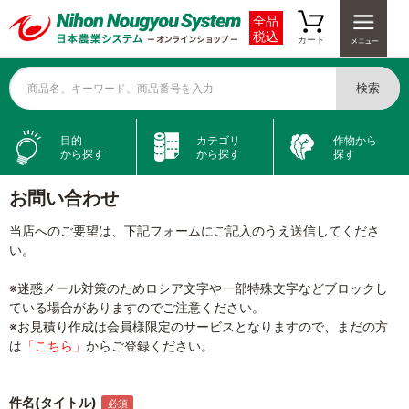
全品
税込
カート
検索
商品名、キーワード、商品番号を入力
目的
カテゴリ
作物から
から探す
から探す
探す
お問い合わせ
当店へのご要望は、下記フォームにご記入のうえ送信してくださ
い。
※迷惑メール対策のためロシア文字や一部特殊文字などブロックし
ている場合がありますのでご注意ください。
※お見積り作成は会員様限定のサービスとなりますので、まだの方
は
「こちら」
からご登録ください。
件名(タイトル)