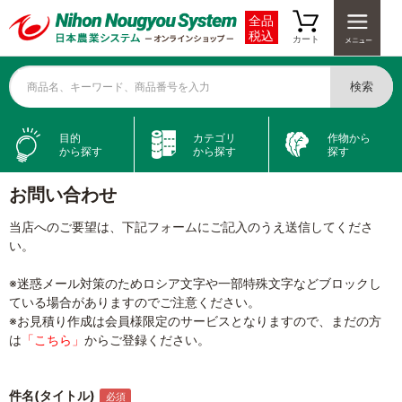
全品
税込
カート
検索
商品名、キーワード、商品番号を入力
目的
カテゴリ
作物から
から探す
から探す
探す
お問い合わせ
当店へのご要望は、下記フォームにご記入のうえ送信してくださ
い。
※迷惑メール対策のためロシア文字や一部特殊文字などブロックし
ている場合がありますのでご注意ください。
※お見積り作成は会員様限定のサービスとなりますので、まだの方
は
「こちら」
からご登録ください。
件名(タイトル)