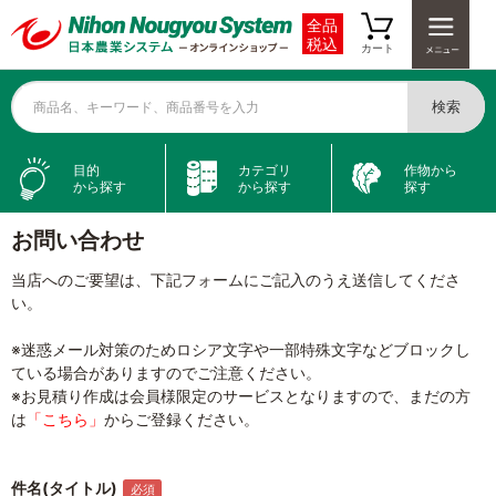
全品
税込
カート
検索
商品名、キーワード、商品番号を入力
目的
カテゴリ
作物から
から探す
から探す
探す
お問い合わせ
当店へのご要望は、下記フォームにご記入のうえ送信してくださ
い。
※迷惑メール対策のためロシア文字や一部特殊文字などブロックし
ている場合がありますのでご注意ください。
※お見積り作成は会員様限定のサービスとなりますので、まだの方
は
「こちら」
からご登録ください。
件名(タイトル)