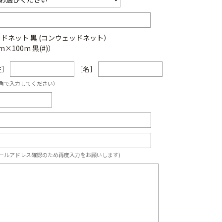
ドネット 黒 (コンウェッドネット）
m×100m 黒(#)）
姓］
［名］
角で入力してください）
ールアドレス確認のため再度入力をお願いします)