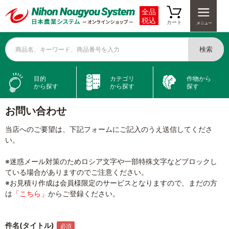
全品
税込
カート
検索
商品名、キーワード、商品番号を入力
目的
カテゴリ
作物から
から探す
から探す
探す
お問い合わせ
当店へのご要望は、下記フォームにご記入のうえ送信してくださ
い。
※迷惑メール対策のためロシア文字や一部特殊文字などブロックし
ている場合がありますのでご注意ください。
※お見積り作成は会員様限定のサービスとなりますので、まだの方
は
「こちら」
からご登録ください。
件名(タイトル)