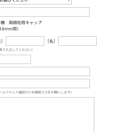
樹棚 周囲柱用キャップ
8.6mm用）
姓］
［名］
角で入力してください）
ールアドレス確認のため再度入力をお願いします)