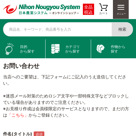
全品
税込
カート
検索
商品名、キーワード、商品番号を入力
目的
カテゴリ
作物から
から探す
から探す
探す
お問い合わせ
当店へのご要望は、下記フォームにご記入のうえ送信してくださ
い。
※迷惑メール対策のためロシア文字や一部特殊文字などブロックし
ている場合がありますのでご注意ください。
※お見積り作成は会員様限定のサービスとなりますので、まだの方
は
「こちら」
からご登録ください。
件名(タイトル)