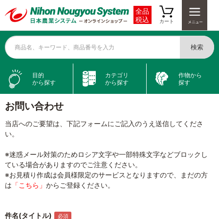
全品
税込
カート
検索
商品名、キーワード、商品番号を入力
目的
カテゴリ
作物から
から探す
から探す
探す
お問い合わせ
当店へのご要望は、下記フォームにご記入のうえ送信してくださ
い。
※迷惑メール対策のためロシア文字や一部特殊文字などブロックし
ている場合がありますのでご注意ください。
※お見積り作成は会員様限定のサービスとなりますので、まだの方
は
「こちら」
からご登録ください。
件名(タイトル)