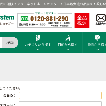
専門の通販インターネットホームセンター！日本最大級の品揃え！欲しい
全品
税込
お問合
検索
カテゴリから探す
目的から探す
作物から探
ンしてください。
会員ID：
スワード：