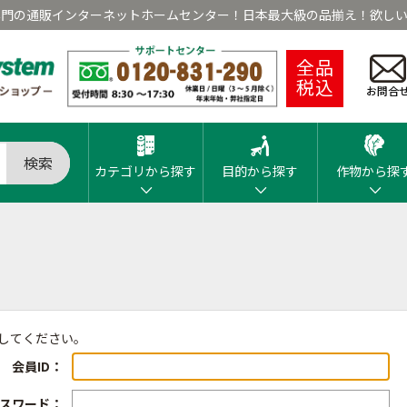
専門の通販インターネットホームセンター！日本最大級の品揃え！欲しい
全品
税込
お問合
検索
カテゴリから探す
目的から探す
作物から探
ンしてください。
会員ID：
スワード：